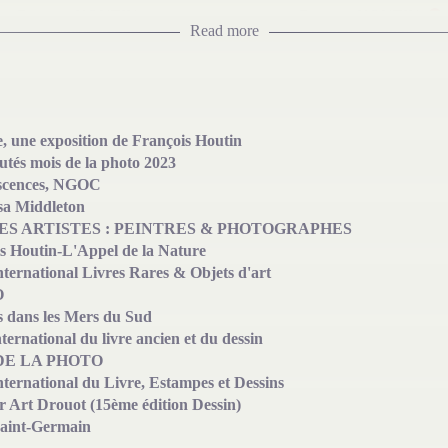
François HOUTIN
François HOUTIN
Read more
, une exposition de François Houtin
tés mois de la photo 2023
scences, NGOC
sa Middleton
S ARTISTES : PEINTRES & PHOTOGRAPHES
s Houtin-L'Appel de la Nature
nternational Livres Rares & Objets d'art
François HOUTIN
François HOUTIN
O
 dans les Mers du Sud
ternational du livre ancien et du dessin
DE LA PHOTO
nternational du Livre, Estampes et Dessins
r Art Drouot (15ème édition Dessin)
aint-Germain