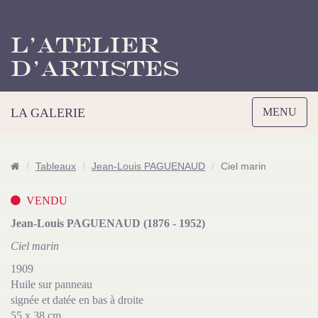
L’Atelier
d’Artistes
Toggle
LA GALERIE
MENU
navigation
Tableaux
Jean-Louis PAGUENAUD
Ciel marin
VENDU
Jean-Louis PAGUENAUD (1876 - 1952)
Ciel marin
1909
Huile sur panneau
signée et datée en bas à droite
55 x 38 cm