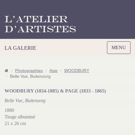
L’Atelier
d’Artistes
Toggle
LA GALERIE
MENU
navigation
Photographies
Asie
WOODBURY
Belle Vue, Buitenzorg
WOODBURY (1834-1885) & PAGE (1833 - 1865)
Belle Vue, Buitenzorg
1880
Tirage albuminé
21 x 26 cm