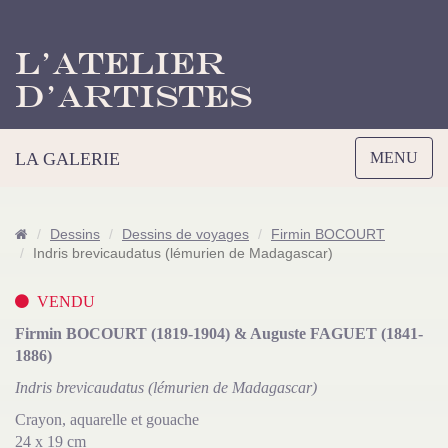
L’Atelier
d’Artistes
Toggle
LA GALERIE
MENU
navigation
Dessins
Dessins de voyages
Firmin BOCOURT
Indris brevicaudatus (lémurien de Madagascar)
VENDU
Firmin BOCOURT (1819-1904) & Auguste FAGUET (1841-
1886)
Indris brevicaudatus (lémurien de Madagascar)
Crayon, aquarelle et gouache
24 x 19 cm