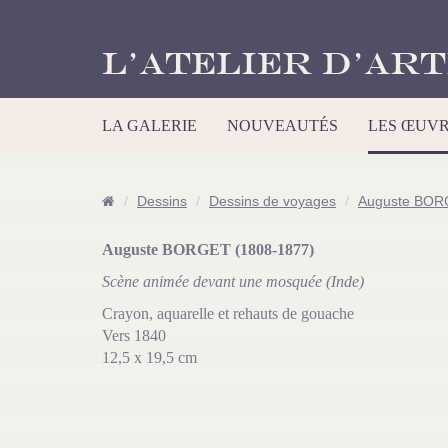
L’Atelier d’Art
LA GALERIE
NOUVEAUTÉS
LES ŒUV
Dessins
Dessins de voyages
Auguste BO
Auguste BORGET (1808-1877)
Scène animée devant une mosquée (Inde)
Crayon, aquarelle et rehauts de gouache
Vers 1840
12,5 x 19,5 cm