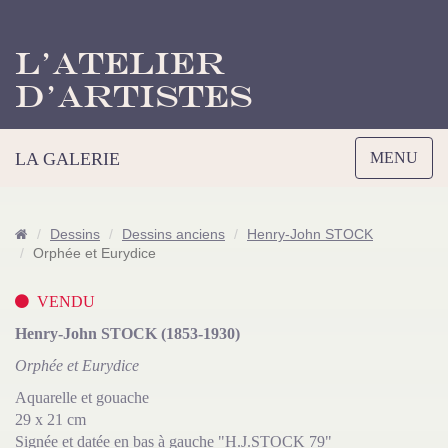
L’Atelier
d’Artistes
Toggle
LA GALERIE
MENU
navigation
Dessins
Dessins anciens
Henry-John STOCK
Orphée et Eurydice
VENDU
Henry-John STOCK (1853-1930)
Orphée et Eurydice
Aquarelle et gouache
29 x 21 cm
Signée et datée en bas à gauche "H.J.STOCK 79"