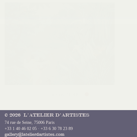
Thomas BURKE
© 2026 L’Atelier d’Artistes
74 rue de Seine, 75006 Paris
+33 1 40 46 02 05 · +33 6 30 78 23 89