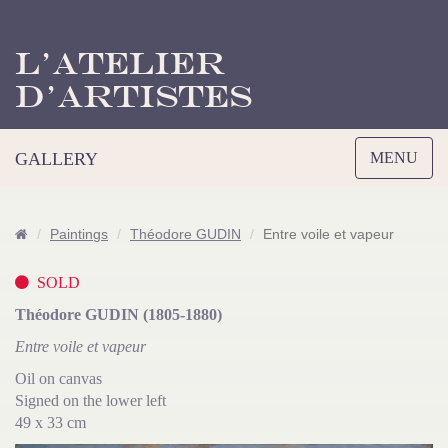
L’Atelier
d’Artistes
Toggle
GALLERY
MENU
navigation
Paintings
Théodore GUDIN
Entre voile et vapeur
SOLD
Théodore GUDIN (1805-1880)
Entre voile et vapeur
Oil on canvas
Signed on the lower left
49 x 33 cm